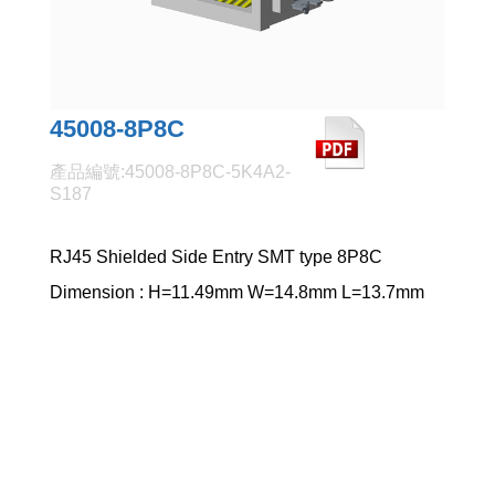
45008-8P8C
產品編號:45008-8P8C-5K4A2-
S187
RJ45 Shielded Side Entry SMT type 8P8C
Dimension : H=11.49mm W=14.8mm L=13.7mm