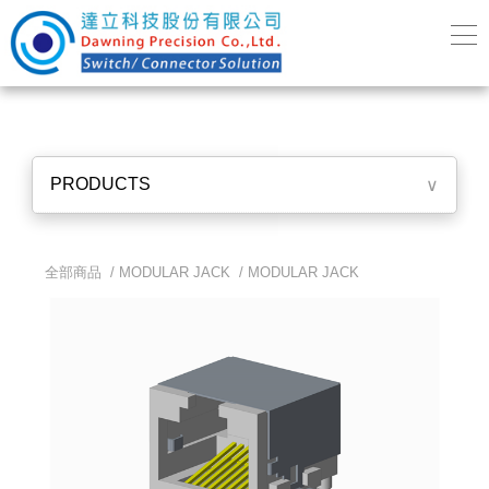
PRODUCTS
∨
全部商品 /
MODULAR JACK
/
MODULAR JACK