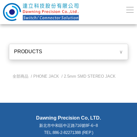
PRODUCTS
∨
全部商品 /
PHONE JACK
/
2.5mm SMD STEREO JACK
Dawning Precision Co, LTD.
新北市中和區中正路716號8F-6~8
TEL:886-2-82271388 (REP.)