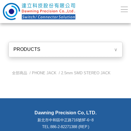
PRODUCTS
∨
全部商品 /
PHONE JACK
/
2.5mm SMD STEREO JACK
Dawning Precision Co, LTD.
新北市中和區中正路716號8F-6~8
TEL:886-2-82271388 (REP.)