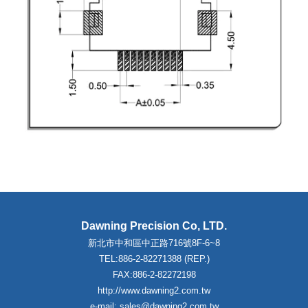
Dawning Precision Co, LTD.
新北市中和區中正路716號8F-6~8
TEL:886-2-82271388 (REP.)
FAX:886-2-82272198
http://www.dawning2.com.tw
e-mail: sales@dawning2.com.tw