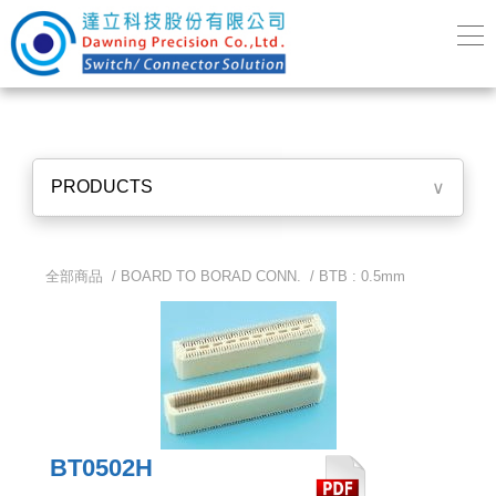
PRODUCTS
∨
全部商品 /
BOARD TO BORAD CONN.
/
BTB : 0.5mm
BT0502H