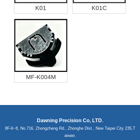
K01
K01C
MF-K004M
Dawning Precision Co, LTD.
8F-6~8, No.716, Zhongzheng Rd., Zhonghe Dist., New Taipei City 235,T
aiwan.