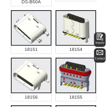
DS-B50A
0
Inquiry
18151
18154
Contact
18156
18155