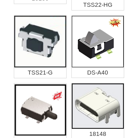
TSS22-HG
DS-A40
TSS21-G
18148