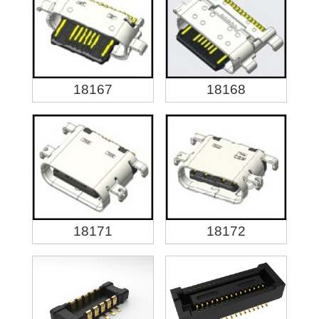
18167
18168
18171
18172