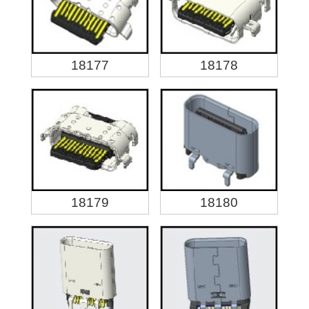
18177
18178
18179
18180