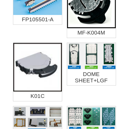
FP105501-A
MF-K004M
DOME
SHEET+LGF
K01C