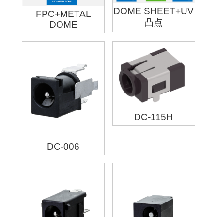
DOME SHEET+UV
FPC+METAL
凸点
DOME
DC-115H
DC-006