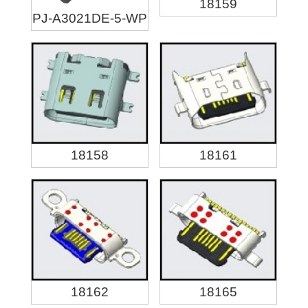
18159
PJ-A3021DE-5-WP
18158
18161
18162
18165