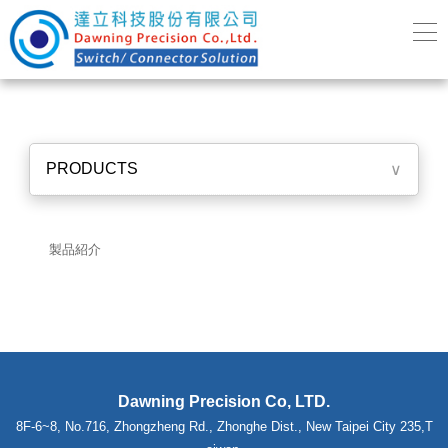
PRODUCTS
∨
製品紹介
Dawning Precision Co, LTD.
8F-6~8, No.716, Zhongzheng Rd., Zhonghe Dist., New Taipei City 235,T