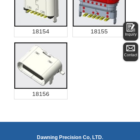
18154
18155
0
Inquiry
Contact
18156
Dawning Precision Co, LTD.