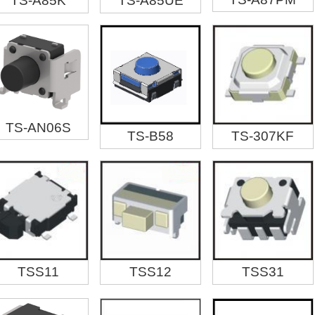
TS-A85K
TS-A85UE
TS-AN06S
TS-B58
TS-307KF
TSS11
TSS12
TSS31