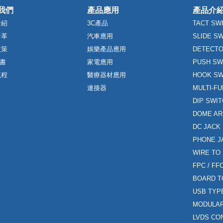
我們
產品應用
產品介
介紹
3C產品
TACT SW
沿革
汽車應用
SLIDE S
政策
娛樂產品應用
DETECTO
證書
家電應用
PUSH SW
流程
醫療器材應用
HOOK SW
連接器
MULTI-F
DIP SWI
DOME AR
DC JACK
PHONE J
WIRE TO
FPC / F
BOARD T
USB TYP
MODULAR
LVDS CO