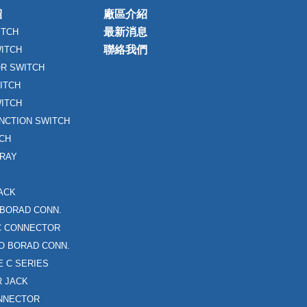
紹
廠區介紹
最新消息
ITCH
聯絡我們
WITCH
R SWITCH
ITCH
ITCH
UNCTION SWITCH
TCH
RAY
ACK
 BORAD CONN.
FC CONNECTOR
O BORAD CONN.
E C SERIES
 JACK
NNECTOR