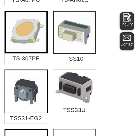
0
Inquiry
Contact
TS-307PF
TSS10
TSS33U
TSS31-EG2