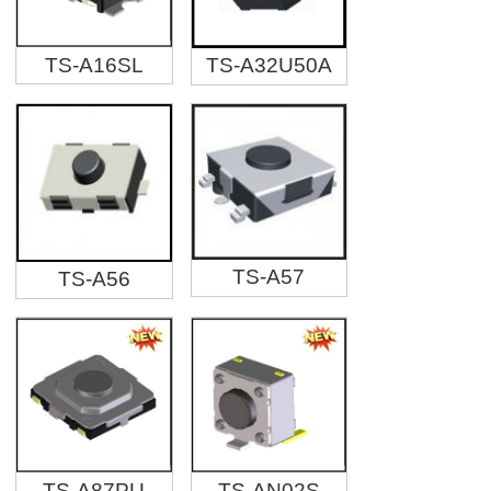
TS-A16SL
TS-A32U50A
TS-A57
TS-A56
TS-A87PU
TS-AN02S