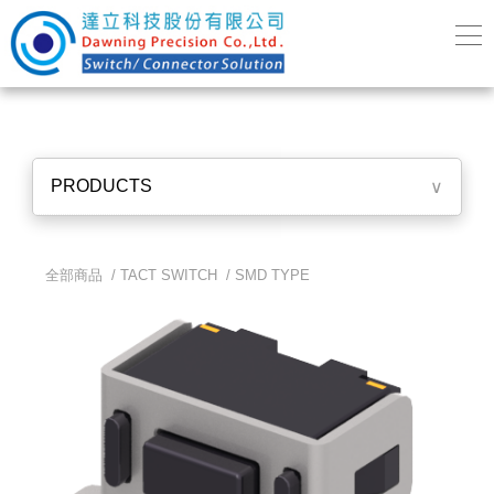
PRODUCTS
∨
全部商品 /
TACT SWITCH
/
SMD TYPE