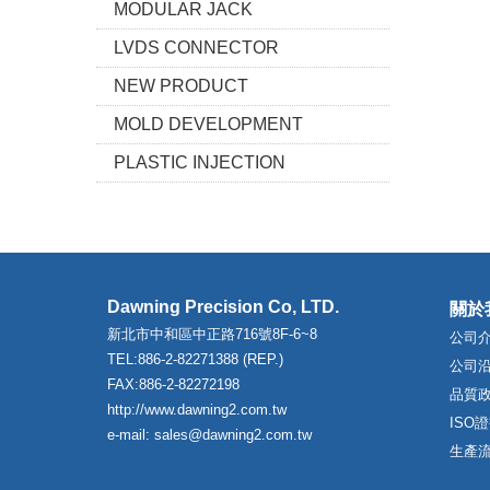
MODULAR JACK
LVDS CONNECTOR
NEW PRODUCT
MOLD DEVELOPMENT
PLASTIC INJECTION
Dawning Precision Co, LTD.
關於
新北市中和區中正路716號8F-6~8
公司
TEL:886-2-82271388 (REP.)
公司
FAX:886-2-82272198
品質
http://www.dawning2.com.tw
ISO
e-mail: sales@dawning2.com.tw
生產