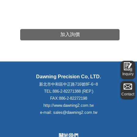
加入詢價
0
Inquiry
Dawning Precision Co, LTD.
新北市中和區中正路716號8F-6~8
TEL:886-2-82271388 (REP.)
Contact
FAX:886-2-82272198
http://www.dawning2.com.tw
e-mail: sales@dawning2.com.tw
關於我們